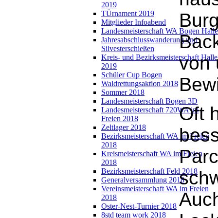
2019
TÜrnament 2019
Burg
Mitglieder Infoabend
Landesmeisterschaft WA Bogen Halle
Back
Jahresabschlusswanderung und
Silvesterschießen
von 
Kreis- und Bezirksmeisterschaft Halle
2019
Schüler Cup Bogen
Bewi
Waldrettungsaktion 2018
Sommer 2018
Landesmeisterschaft Bogen 3D
Oft 
Landesmeisterschaft 720WA im
Freien 2018
Zeltlager 2018
bess
Bezirksmeisterschaft WA im Freien
2018
Parc
Kreismeisterschaft WA im Freien
2018
Bezirksmeisterschaft Feld 2018
schw
Generalversammlung 2018
Vereinsmeisterschaft WA im Freien
Auch
2018
Oster-Nest-Turnier 2018
8std team work 2018