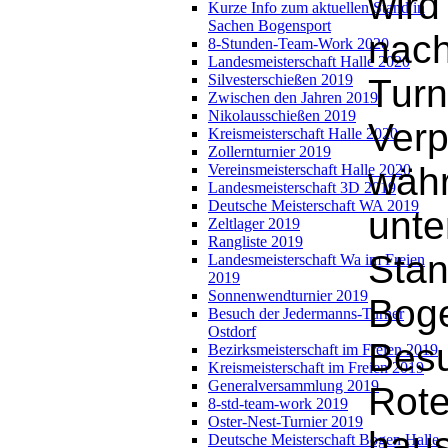
wird
Kurze Info zum aktuellen Stand in
Sachen Bogensport
nach
8-Stunden-Team-Work 2020
Landesmeisterschaft Halle 2020
Silvesterschießen 2019
Turn
Zwischen den Jahren 2019
Nikolausschießen 2019
Verp
Kreismeisterschaft Halle 2020
Zollernturnier 2019
währ
Vereinsmeisterschaft Halle 2020
Landesmeisterschaft 3D 2019
Deutsche Meisterschaft WA 2019
unte
Zeltlager 2019
Rangliste 2019
Stan
Landesmeisterschaft Wa im Freien
2019
Sonnenwendturnier 2019
Boge
Besuch der Jedermanns-Turner
Ostdorf
Besu
Bezirksmeisterschaft im Freien 2019
Kreismeisterschaft im Freien 2019
Generalversammlung 2019
Rote
8-std-team-work 2019
Oster-Nest-Turnier 2019
hau
Deutsche Meisterschaft Bogen Halle