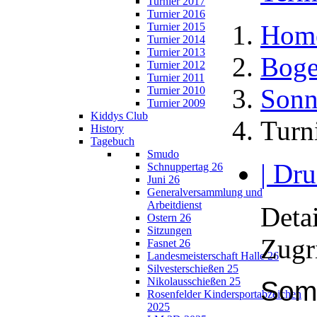
Turnier 2017
Turnier 2016
Hom
Turnier 2015
Turnier 2014
Turnier 2013
Boge
Turnier 2012
Turnier 2011
Sonn
Turnier 2010
Turnier 2009
Kiddys Club
Turn
History
Tagebuch
Smudo
| Dru
Schnuppertag 26
Juni 26
Generalversammlung und
Arbeitdienst
Detai
Ostern 26
Sitzungen
Zugr
Fasnet 26
Landesmeisterschaft Halle 26
Silvesterschießen 25
Nikolausschießen 25
Som
Rosenfelder Kindersportabzeichen
2025