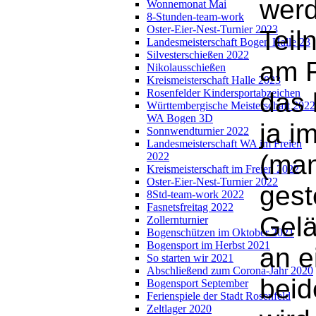
werd
Wonnemonat Mai
8-Stunden-team-work
Oster-Eier-Nest-Turnier 2023
Teil
Landesmeisterschaft Bogen Halle 23
Silvesterschießen 2022
am F
Nikolausschießen
Kreismeisterschaft Halle 2023
Rosenfelder Kindersportabzeichen
das 
Württembergische Meisterschaft 2022
WA Bogen 3D
ja i
Sonnwendturnier 2022
Landesmeisterschaft WA im Freien
(man
2022
Kreismeisterschaft im Freien 2022
Oster-Eier-Nest-Turnier 2022
gest
8Std-team-work 2022
Fasnetsfreitag 2022
Gelä
Zollernturnier
Bogenschützen im Oktober 2021
Bogensport im Herbst 2021
an e
So starten wir 2021
Abschließend zum Corona-Jahr 2020
beid
Bogensport September
Ferienspiele der Stadt Rosenfeld
Zeltlager 2020