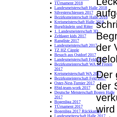
Leck
TÜrnament 2018
Landesmeisterschaft Halle 2018
aufg
Silvesterschiessen 2017
Bezirksmeisterschaft Halle 2018
schr
Kreismeisterschaft Halle 2018
Burgfräulein und Ritter
1. Landesmeisterschaft 3D
Begr
Zeltlager kids 2017
Rangliste 2017
der 
Landesmeisterschaft 2017
TZ HZ Cäpple
Besuch aus Ostdorf 2017
gelo
Landesmeisterschaft Feld 2017
Bezirksmeisterschaft WA im Freien
2017
Der 
Kreismeisterschaft WA 2017
Bezirksmeisterschaft Feld 2017
der 
Oster-Nest-Turnier 2017
8Std-team-work 2017
Deutsche Meisterschaft Bogen Halle
verk
2017
Bogenliga 2017
wird
TÜrnament 2017
Bogenliga 2017 Rückkampf
Landesmeiterschaft Halle 2017