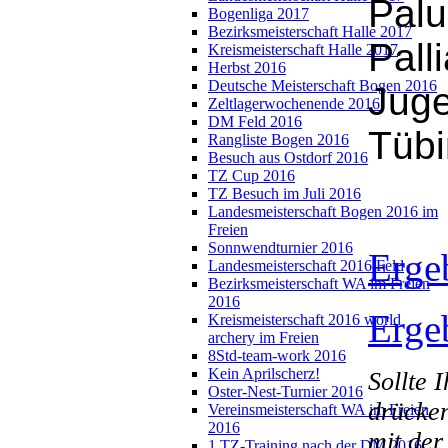
Palu
Bogenliga 2017
Bezirksmeisterschaft Halle 2017
Pall
Kreismeisterschaft Halle 2017
Herbst 2016
Deutsche Meisterschaft Bogen 2016
Juge
Zeltlagerwochenende 2016
DM Feld 2016
Tübi
Rangliste Bogen 2016
Besuch aus Ostdorf 2016
TZ Cup 2016
TZ Besuch im Juli 2016
Landesmeisterschaft Bogen 2016 im
Freien
Sonnwendturnier 2016
Erge
Landesmeisterschaft 2016 Feld
Bezirksmeisterschaft WA im Freien
2016
Erge
Kreismeisterschaft 2016 world
archery im Freien
8Std-team-work 2016
Kein Aprilscherz!
Sollte 
Oster-Nest-Turnier 2016
drücken
Vereinsmeisterschaft WA im Freien
2016
mit der
1.TZ-Training nach der DM 2016