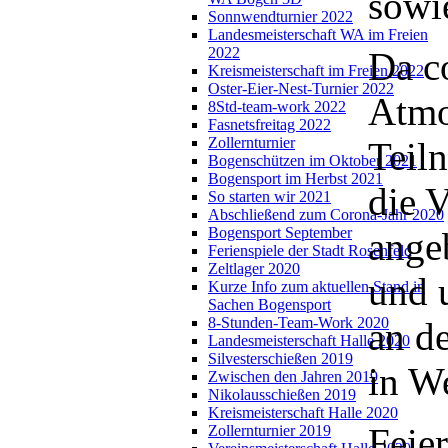
sowi
Sonnwendturnier 2022
Landesmeisterschaft WA im Freien
2022
Da c
Kreismeisterschaft im Freien 2022
Oster-Eier-Nest-Turnier 2022
Atmo
8Std-team-work 2022
Fasnetsfreitag 2022
Zollernturnier
Teil
Bogenschützen im Oktober 2021
Bogensport im Herbst 2021
die 
So starten wir 2021
Abschließend zum Corona-Jahr 2020
Bogensport September
ange
Ferienspiele der Stadt Rosenfeld
Zeltlager 2020
und 
Kurze Info zum aktuellen Stand in
Sachen Bogensport
8-Stunden-Team-Work 2020
an d
Landesmeisterschaft Halle 2020
Silvesterschießen 2019
in W
Zwischen den Jahren 2019
Nikolausschießen 2019
Kreismeisterschaft Halle 2020
Feie
Zollernturnier 2019