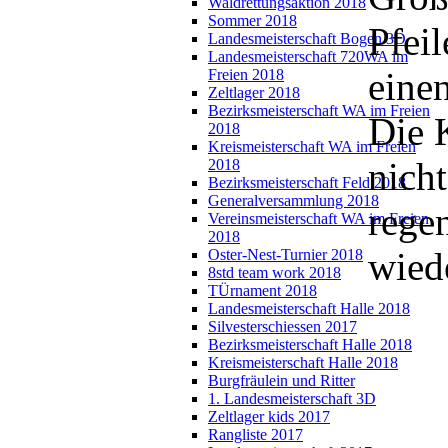
Waldrettungsaktion 2018
Sommer 2018
Pfeil
Landesmeisterschaft Bogen 3D
Landesmeisterschaft 720WA im
einen
Freien 2018
Zeltlager 2018
Bezirksmeisterschaft WA im Freien
Die 
2018
Kreismeisterschaft WA im Freien
nich
2018
Bezirksmeisterschaft Feld 2018
Generalversammlung 2018
rege
Vereinsmeisterschaft WA im Freien
2018
wied
Oster-Nest-Turnier 2018
8std team work 2018
TÜrnament 2018
Landesmeisterschaft Halle 2018
Silvesterschiessen 2017
Bezirksmeisterschaft Halle 2018
Kreismeisterschaft Halle 2018
Burgfräulein und Ritter
1. Landesmeisterschaft 3D
Zeltlager kids 2017
Rangliste 2017