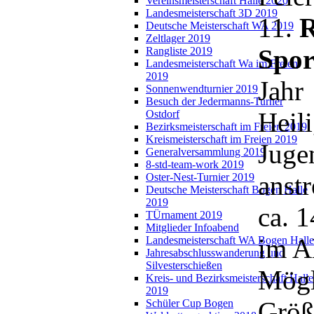
Vereinsmeisterschaft Halle 2020
Landesmeisterschaft 3D 2019
11.
R
Deutsche Meisterschaft WA 2019
Zeltlager 2019
Spor
Rangliste 2019
Landesmeisterschaft Wa im Freien
2019
Jahr
Sonnenwendturnier 2019
Besuch der Jedermanns-Turner
Heil
Ostdorf
Bezirksmeisterschaft im Freien 2019
Kreismeisterschaft im Freien 2019
Juge
Generalversammlung 2019
8-std-team-work 2019
anst
Oster-Nest-Turnier 2019
Deutsche Meisterschaft Bogen Halle
2019
ca. 
TÜrnament 2019
Mitglieder Infoabend
im Al
Landesmeisterschaft WA Bogen Halle
Jahresabschlusswanderung und
Silvesterschießen
Mögl
Kreis- und Bezirksmeisterschaft Halle
2019
Größ
Schüler Cup Bogen