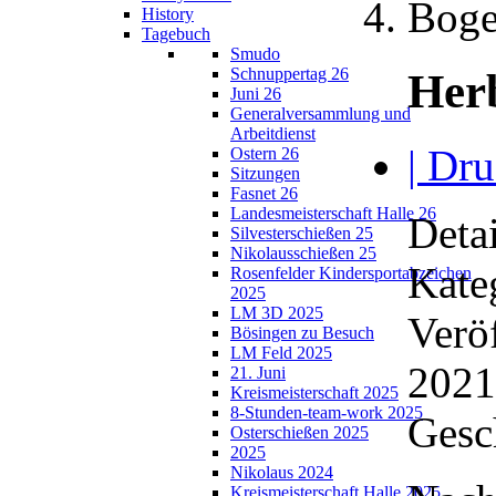
Boge
History
Tagebuch
Smudo
Schnuppertag 26
Her
Juni 26
Generalversammlung und
Arbeitdienst
| Dru
Ostern 26
Sitzungen
Fasnet 26
Landesmeisterschaft Halle 26
Detai
Silvesterschießen 25
Nikolausschießen 25
Kate
Rosenfelder Kindersportabzeichen
2025
LM 3D 2025
Veröf
Bösingen zu Besuch
LM Feld 2025
2021
21. Juni
Kreismeisterschaft 2025
8-Stunden-team-work 2025
Gesc
Osterschießen 2025
2025
Nikolaus 2024
Kreismeisterschaft Halle 2025