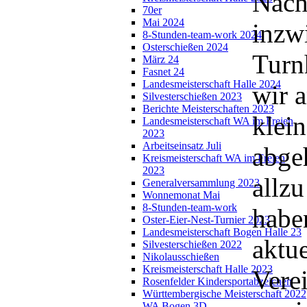
Nach
70er
Mai 2024
inzw
8-Stunden-team-work 2024
Osterschießen 2024
Turn
März 24
Fasnet 24
Landesmeisterschaft Halle 2024
wir 
Silvesterschießen 2023
Berichte Meisterschaften 2023
klein
Landesmeisterschaft WA im Freien
2023
Arbeitseinsatz Juli
abgeh
Kreismeisterschaft WA im Freien
2023
allzu
Generalversammlung 2023
Wonnemonat Mai
8-Stunden-team-work
habe
Oster-Eier-Nest-Turnier 2023
Landesmeisterschaft Bogen Halle 23
aktue
Silvesterschießen 2022
Nikolausschießen
Kreismeisterschaft Halle 2023
Verei
Rosenfelder Kindersportabzeichen
Württembergische Meisterschaft 2022
WA Bogen 3D