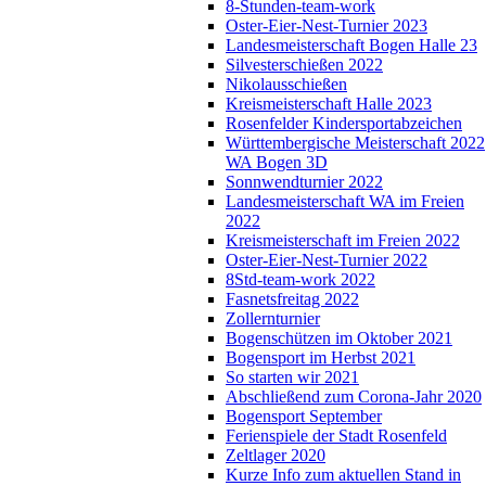
8-Stunden-team-work
Oster-Eier-Nest-Turnier 2023
Landesmeisterschaft Bogen Halle 23
Silvesterschießen 2022
Nikolausschießen
Kreismeisterschaft Halle 2023
Rosenfelder Kindersportabzeichen
Württembergische Meisterschaft 2022
WA Bogen 3D
Sonnwendturnier 2022
Landesmeisterschaft WA im Freien
2022
Kreismeisterschaft im Freien 2022
Oster-Eier-Nest-Turnier 2022
8Std-team-work 2022
Fasnetsfreitag 2022
Zollernturnier
Bogenschützen im Oktober 2021
Bogensport im Herbst 2021
So starten wir 2021
Abschließend zum Corona-Jahr 2020
Bogensport September
Ferienspiele der Stadt Rosenfeld
Zeltlager 2020
Kurze Info zum aktuellen Stand in