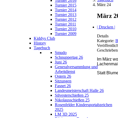
Turnier 2016
März 24
Turnier 2015
Turnier 2014
März 2
Turnier 2013
Turnier 2012
Turnier 2011
| Drucken |
Turnier 2010
Turnier 2009
Details
Kiddys Club
Kategorie:
B
History
Veröffentlic
Tagebuch
Geschrieben
Smudo
Schnuppertag 26
Im März wo
Juni 26
Lachenmaie
Generalversammlung und
Arbeitdienst
Statt Blum
Ostern 26
Sitzungen
Fasnet 26
Landesmeisterschaft Halle 26
Silvesterschießen 25
Nikolausschießen 25
Rosenfelder Kindersportabzeichen
2025
LM 3D 2025