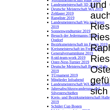
Vereinsmeisterschaft Halle 2020
und 
Landesmeisterschaft 3D 2019
Deutsche Meisterschaft WA 2019
auch
Zeltlager 2019
Rangliste 2019
Landesmeisterschaft Wa im Freien
Ries
2019
Sonnenwendturnier 2019
Ries
Besuch der Jedermanns-Turner
Ostdorf
Bezirksmeisterschaft im Freien 2019
Raph
Kreismeisterschaft im Freien 2019
Generalversammlung 2019
Ries
8-std-team-work 2019
Oster-Nest-Turnier 2019
Oste
Deutsche Meisterschaft Bogen Halle
2019
TÜrnament 2019
gefü
Mitglieder Infoabend
Landesmeisterschaft WA Bogen Halle
sich
Jahresabschlusswanderung und
Silvesterschießen
Kreis- und Bezirksmeisterschaft Halle
2019
Schüler Cup Bogen