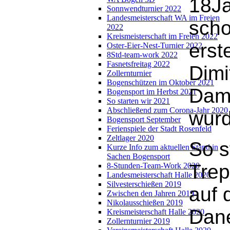
18J
Sonnwendturnier 2022
Landesmeisterschaft WA im Freien
scho
2022
Kreismeisterschaft im Freien 2022
erst
Oster-Eier-Nest-Turnier 2022
8Std-team-work 2022
Fasnetsfreitag 2022
Dimi
Zollernturnier
Bogenschützen im Oktober 2021
Dam
Bogensport im Herbst 2021
So starten wir 2021
Abschließend zum Corona-Jahr 2020
wur
Bogensport September
Ferienspiele der Stadt Rosenfeld
Zeltlager 2020
So s
Kurze Info zum aktuellen Stand in
Sachen Bogensport
Trep
8-Stunden-Team-Work 2020
Landesmeisterschaft Halle 2020
Silvesterschießen 2019
auf 
Zwischen den Jahren 2019
Nikolausschießen 2019
Dane
Kreismeisterschaft Halle 2020
Zollernturnier 2019