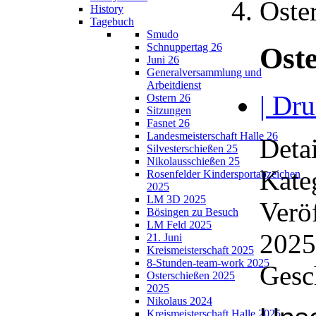
Oste
History
Tagebuch
Smudo
Schnuppertag 26
Oste
Juni 26
Generalversammlung und
Arbeitdienst
| Dru
Ostern 26
Sitzungen
Fasnet 26
Landesmeisterschaft Halle 26
Detai
Silvesterschießen 25
Nikolausschießen 25
Kate
Rosenfelder Kindersportabzeichen
2025
LM 3D 2025
Veröf
Bösingen zu Besuch
LM Feld 2025
2025
21. Juni
Kreismeisterschaft 2025
8-Stunden-team-work 2025
Gesc
Osterschießen 2025
2025
Nikolaus 2024
Kreismeisterschaft Halle 2025