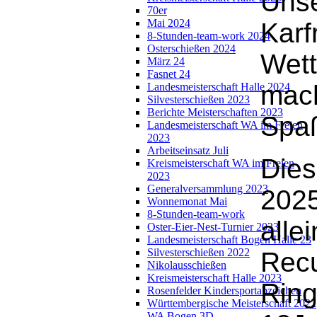
Unse
70er
Mai 2024
Karf
8-Stunden-team-work 2024
Osterschießen 2024
Wett
März 24
Fasnet 24
mac
Landesmeisterschaft Halle 2024
Silvesterschießen 2023
Berichte Meisterschaften 2023
Spa
Landesmeisterschaft WA im Freien
2023
Arbeitseinsatz Juli
Dies
Kreismeisterschaft WA im Freien
2023
Generalversammlung 2023
2025
Wonnemonat Mai
8-Stunden-team-work
alle
Oster-Eier-Nest-Turnier 2023
Landesmeisterschaft Bogen Halle 23
Silvesterschießen 2022
Recu
Nikolausschießen
Kreismeisterschaft Halle 2023
Ring
Rosenfelder Kindersportabzeichen
Württembergische Meisterschaft 2022
WA Bogen 3D