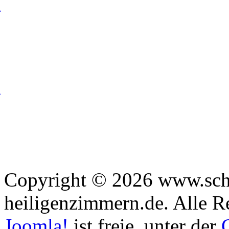
d
n
Copyright © 2026 www.sch
heiligenzimmern.de. Alle R
Joomla!
ist freie, unter der