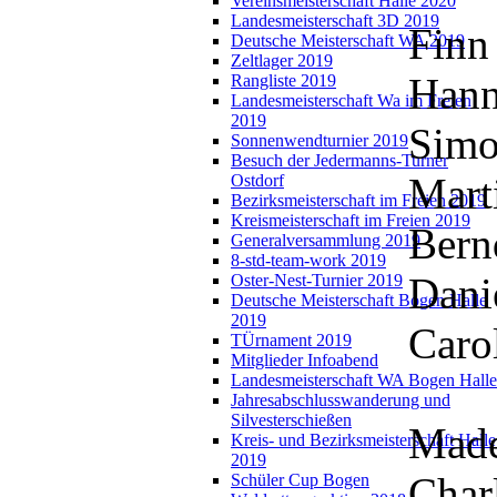
Vereinsmeisterschaft Halle 2020
Landesmeisterschaft 3D 2019
Finn
Deutsche Meisterschaft WA 2019
Zeltlager 2019
Hann
Rangliste 2019
Landesmeisterschaft Wa im Freien
2019
Simo
Sonnenwendturnier 2019
Besuch der Jedermanns-Turner
Mart
Ostdorf
Bezirksmeisterschaft im Freien 2019
Kreismeisterschaft im Freien 2019
Bern
Generalversammlung 2019
8-std-team-work 2019
Dani
Oster-Nest-Turnier 2019
Deutsche Meisterschaft Bogen Halle
2019
Caro
TÜrnament 2019
Mitglieder Infoabend
Landesmeisterschaft WA Bogen Halle
Jahresabschlusswanderung und
Silvesterschießen
Made
Kreis- und Bezirksmeisterschaft Halle
2019
Char
Schüler Cup Bogen