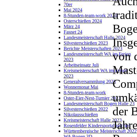
Auch
70er
Mai 2024
tradi
8-Stunden-team-work 2024
Osterschießen 2024
Bogen
März 24
Fasnet 24
Landesmeisterschaft Halle 2024
Insg
Silvesterschießen 2023
Berichte Meisterschaften 2023
von 
Landesmeisterschaft WA im Freien
2023
Arbeitseinsatz Juli
Mast
Kreismeisterschaft WA im Freien
2023
Comp
Generalversammlung 2023
Wonnemonat Mai
8-Stunden-team-work
umkä
Oster-Eier-Nest-Turnier 2023
Landesmeisterschaft Bogen Halle 23
der 
Silvesterschießen 2022
Nikolausschießen
Kreismeisterschaft Halle 2023
Jahr
Rosenfelder Kindersportabzeichen
Württembergische Meisterschaft 2022
WA Bogen 3D