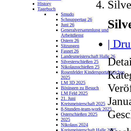
Silv
History
Tagebuch
Smudo
Schnuppertag 26
Silv
Juni 26
Generalversammlung und
Arbeitdienst
| Dru
Ostern 26
Sitzungen
Fasnet 26
Landesmeisterschaft Halle 26
Detai
Silvesterschießen 25
Nikolausschießen 25
Kate
Rosenfelder Kindersportabzeichen
2025
LM 3D 2025
Verö
Bösingen zu Besuch
LM Feld 2025
Janu
21. Juni
Kreismeisterschaft 2025
8-Stunden-team-work 2025
Gesc
Osterschießen 2025
2025
Nikolaus 2024
Kreismeisterschaft Halle 2025