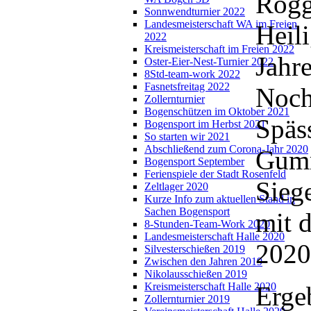
Rogg
Sonnwendturnier 2022
Landesmeisterschaft WA im Freien
Heil
2022
Kreismeisterschaft im Freien 2022
Jahr
Oster-Eier-Nest-Turnier 2022
8Std-team-work 2022
Fasnetsfreitag 2022
Noch
Zollernturnier
Bogenschützen im Oktober 2021
Späs
Bogensport im Herbst 2021
So starten wir 2021
Abschließend zum Corona-Jahr 2020
Gumm
Bogensport September
Ferienspiele der Stadt Rosenfeld
Sieg
Zeltlager 2020
Kurze Info zum aktuellen Stand in
Sachen Bogensport
mit 
8-Stunden-Team-Work 2020
Landesmeisterschaft Halle 2020
2020
Silvesterschießen 2019
Zwischen den Jahren 2019
Nikolausschießen 2019
Kreismeisterschaft Halle 2020
Erge
Zollernturnier 2019