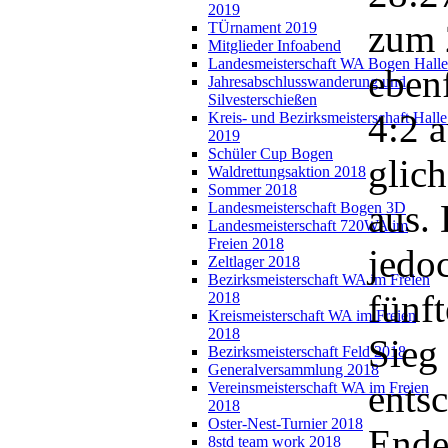
2019
zum 2
TÜrnament 2019
Mitglieder Infoabend
Landesmeisterschaft WA Bogen Halle
ebenf
Jahresabschlusswanderung und
Silvesterschießen
4:2 
Kreis- und Bezirksmeisterschaft Halle
2019
Schüler Cup Bogen
glic
Waldrettungsaktion 2018
Sommer 2018
aus.
Landesmeisterschaft Bogen 3D
Landesmeisterschaft 720WA im
Freien 2018
jedoc
Zeltlager 2018
Bezirksmeisterschaft WA im Freien
fünf
2018
Kreismeisterschaft WA im Freien
2018
Sieg 
Bezirksmeisterschaft Feld 2018
Generalversammlung 2018
entsc
Vereinsmeisterschaft WA im Freien
2018
Oster-Nest-Turnier 2018
Ende
8std team work 2018