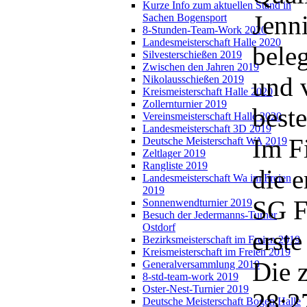
Kurze Info zum aktuellen Stand in
Jenn
Sachen Bogensport
8-Stunden-Team-Work 2020
Landesmeisterschaft Halle 2020
bele
Silvesterschießen 2019
Zwischen den Jahren 2019
und v
Nikolausschießen 2019
Kreismeisterschaft Halle 2020
Zollernturnier 2019
beste
Vereinsmeisterschaft Halle 2020
Landesmeisterschaft 3D 2019
Im F
Deutsche Meisterschaft WA 2019
Zeltlager 2019
Rangliste 2019
die e
Landesmeisterschaft Wa im Freien
2019
SG F
Sonnenwendturnier 2019
Besuch der Jedermanns-Turner
Ostdorf
erste
Bezirksmeisterschaft im Freien 2019
Kreismeisterschaft im Freien 2019
Die 
Generalversammlung 2019
8-std-team-work 2019
Oster-Nest-Turnier 2019
28:27
Deutsche Meisterschaft Bogen Halle