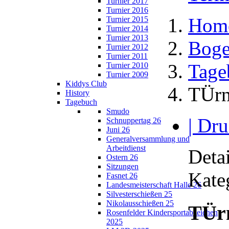
Turnier 2017
Turnier 2016
Hom
Turnier 2015
Turnier 2014
Turnier 2013
Boge
Turnier 2012
Turnier 2011
Tage
Turnier 2010
Turnier 2009
Kiddys Club
TÜrn
History
Tagebuch
Smudo
| Dru
Schnuppertag 26
Juni 26
Generalversammlung und
Arbeitdienst
Detai
Ostern 26
Sitzungen
Kate
Fasnet 26
Landesmeisterschaft Halle 26
Silvesterschießen 25
Nikolausschießen 25
TÜr
Rosenfelder Kindersportabzeichen
2025