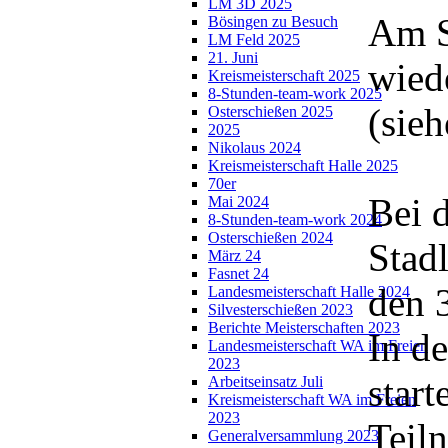
LM 3D 2025
Am S
Bösingen zu Besuch
LM Feld 2025
21. Juni
wied
Kreismeisterschaft 2025
8-Stunden-team-work 2025
(sie
Osterschießen 2025
2025
Nikolaus 2024
Kreismeisterschaft Halle 2025
70er
Bei 
Mai 2024
8-Stunden-team-work 2024
Osterschießen 2024
Stad
März 24
Fasnet 24
den 3
Landesmeisterschaft Halle 2024
Silvesterschießen 2023
Berichte Meisterschaften 2023
In d
Landesmeisterschaft WA im Freien
2023
start
Arbeitseinsatz Juli
Kreismeisterschaft WA im Freien
2023
Teil
Generalversammlung 2023