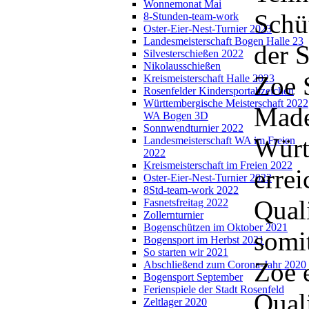
Wonnemonat Mai
Schü
8-Stunden-team-work
Oster-Eier-Nest-Turnier 2023
Landesmeisterschaft Bogen Halle 23
der 
Silvesterschießen 2022
Nikolausschießen
Zoe S
Kreismeisterschaft Halle 2023
Rosenfelder Kindersportabzeichen
Württembergische Meisterschaft 2022
Made
WA Bogen 3D
Sonnwendturnier 2022
Würt
Landesmeisterschaft WA im Freien
2022
Kreismeisterschaft im Freien 2022
errei
Oster-Eier-Nest-Turnier 2022
8Std-team-work 2022
Qual
Fasnetsfreitag 2022
Zollernturnier
Bogenschützen im Oktober 2021
somit
Bogensport im Herbst 2021
So starten wir 2021
Zoe 
Abschließend zum Corona-Jahr 2020
Bogensport September
Ferienspiele der Stadt Rosenfeld
Qual
Zeltlager 2020