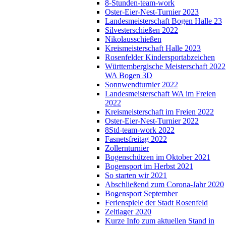
8-Stunden-team-work
Oster-Eier-Nest-Turnier 2023
Landesmeisterschaft Bogen Halle 23
Silvesterschießen 2022
Nikolausschießen
Kreismeisterschaft Halle 2023
Rosenfelder Kindersportabzeichen
Württembergische Meisterschaft 2022
WA Bogen 3D
Sonnwendturnier 2022
Landesmeisterschaft WA im Freien
2022
Kreismeisterschaft im Freien 2022
Oster-Eier-Nest-Turnier 2022
8Std-team-work 2022
Fasnetsfreitag 2022
Zollernturnier
Bogenschützen im Oktober 2021
Bogensport im Herbst 2021
So starten wir 2021
Abschließend zum Corona-Jahr 2020
Bogensport September
Ferienspiele der Stadt Rosenfeld
Zeltlager 2020
Kurze Info zum aktuellen Stand in