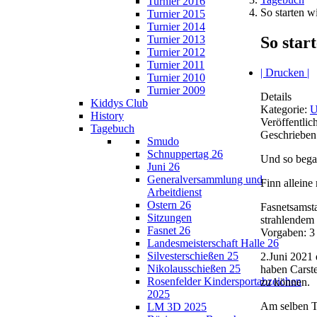
Turnier 2016
So starten w
Turnier 2015
Turnier 2014
So star
Turnier 2013
Turnier 2012
Turnier 2011
| Drucken |
Turnier 2010
Turnier 2009
Details
Kiddys Club
Kategorie:
U
History
Veröffentlic
Tagebuch
Geschrieben
Smudo
Schnuppertag 26
Und 
Juni 26
Generalversammlung und
Finn alleine
Arbeitdienst
Ostern 26
Fasnetsamsta
Sitzungen
strahlendem 
Fasnet 26
Vorgaben: 3
Landesmeisterschaft Halle 26
Silvesterschießen 25
2.Juni 2021 
Nikolausschießen 25
haben Carste
Rosenfelder Kindersportabzeichen
zu
2025
Am selben Ta
LM 3D 2025