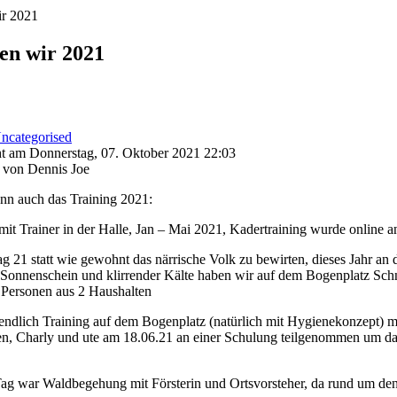
ir 2021
ten wir 2021
ncategorised
ht am Donnerstag, 07. Oktober 2021 22:03
 von Dennis Joe
so begann auch das Trai
 mit Trainer in der Halle, Jan – Mai 2021, Kadertraining wurde online 
g 21 statt wie gewohnt das närrische Volk zu bewirten, dieses Jahr an 
Sonnenschein und klirrender Kälte haben wir auf dem Bogenplatz Schne
 Personen aus 2 Haushalten
endlich Training auf dem Bogenplatz (natürlich mit Hygienekonzept) m
n, Charly und ute am 18.06.21 an einer Schulung teilgenommen um das Z
 können.
g war Waldbegehung mit Försterin und Ortsvorsteher, da rund um den 