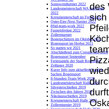
des 
Sonnwendturnier 2022
Landesmeisterschaft WA im Freien
2022
sic
Kreismeisterschaft im Freien 2022
Oster-Eier-Nest-Turnier 2022
Pfei
8Std-team-work 2022
Fasnetsfreitag 2022
Zollernturnier
Köch
Bogenschützen im Oktober 2021
Bogensport im Herbst 2021
tea
So starten wir 2021
Abschließend zum Corona-Jahr 2020
Bogensport September
Pizz
Ferienspiele der Stadt Rosenfeld
Zeltlager 2020
wied
Kurze Info zum aktuellen Stand in
Sachen Bogensport
durc
8-Stunden-Team-Work 2020
Landesmeisterschaft Halle 2020
Silvesterschießen 2019
durf
Zwischen den Jahren 2019
Nikolausschießen 2019
Oska
Kreismeisterschaft Halle 2020
Zollernturnier 2019