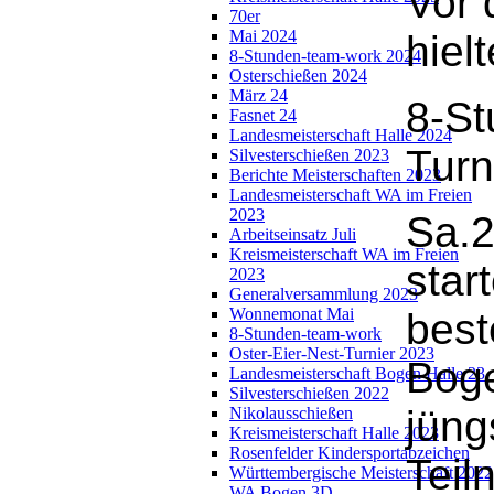
Vor 
70er
Mai 2024
hiel
8-Stunden-team-work 2024
Osterschießen 2024
März 24
8-St
Fasnet 24
Landesmeisterschaft Halle 2024
Turn
Silvesterschießen 2023
Berichte Meisterschaften 2023
Landesmeisterschaft WA im Freien
2023
Sa.2
Arbeitseinsatz Juli
Kreismeisterschaft WA im Freien
star
2023
Generalversammlung 2023
Wonnemonat Mai
best
8-Stunden-team-work
Oster-Eier-Nest-Turnier 2023
Boge
Landesmeisterschaft Bogen Halle 23
Silvesterschießen 2022
jüng
Nikolausschießen
Kreismeisterschaft Halle 2023
Rosenfelder Kindersportabzeichen
Teil
Württembergische Meisterschaft 2022
WA Bogen 3D