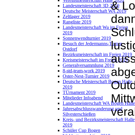
Vereinsmeisterschaft Halle 2020
& Lo
Landesmeisterschaft 3D 2019
Deutsche Meisterschaft WA 2019
dann
Zeltlager 2019
Rangliste 2019
Landesmeisterschaft Wa im Freien
Schl
2019
Sonnenwendturnier 2019
lust
Besuch der Jedermanns-Turner
Ostdorf
Bezirksmeisterschaft im Freien 2019
aus
Kreismeisterschaft im Freien 2019
Generalversammlung 2019
abge
8-std-team-work 2019
Oster-Nest-Turnier 2019
Outd
Deutsche Meisterschaft Bogen Halle
2019
TÜrnament 2019
Mitt
Mitglieder Infoabend
Landesmeisterschaft WA Bogen Halle
vera
Jahresabschlusswanderung und
Silvesterschießen
Kreis- und Bezirksmeisterschaft Halle
2019
Schüler Cup Bogen