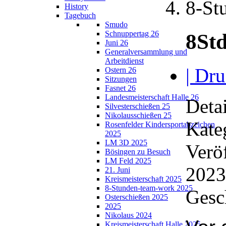
8-St
History
Tagebuch
Smudo
Schnuppertag 26
8St
Juni 26
Generalversammlung und
Arbeitdienst
| Dru
Ostern 26
Sitzungen
Fasnet 26
Landesmeisterschaft Halle 26
Detai
Silvesterschießen 25
Nikolausschießen 25
Kate
Rosenfelder Kindersportabzeichen
2025
LM 3D 2025
Verö
Bösingen zu Besuch
LM Feld 2025
2023
21. Juni
Kreismeisterschaft 2025
8-Stunden-team-work 2025
Gesc
Osterschießen 2025
2025
Nikolaus 2024
Kreismeisterschaft Halle 2025